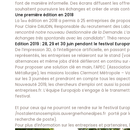
font de manière informelle. Des écrans diffusent les offres
souhaitent poursuivre les échanges et créer de vrais conta
Une première édition en 2018
La 1
édition en 2018 a permis à 25 entreprises de propose
ère
Pour Claire DAUDIN, Responsable du recrutement des Labo
rencontré notre nouveau Gestionnaire de la Demande. L’atm
échanges très spontanés avec les candidats’’
. Théa renou
Edition 2019 : 28, 29 et 30 juin pendant le festival Eur
De l’impression 3D, à l’intelligence artificielle, en passant
représentés, les entreprises se relaieront sur le stand (
voi
alternances et même jobs d’été défileront en continu sur d
Pour proposer une solution clé en main, l’APEC (Association
Métallurgie), les missions locales Clermont Métropole – V
sur les 3 journées et prendront en compte tous les aspects 
Nouveauté 2019, les chercheurs d’emploi ont aussi la poss
entreprises.fr
. L’équipe Europajob s’engage à le transmett
festival.
Et pour ceux qui ne pourront se rendre sur le festival Europ
/nostalentsnosemplois.auvergnerhonealpes.fr
porté par l
recherche de poste).
Pour plus d’information sur les entreprises et partenaires, 