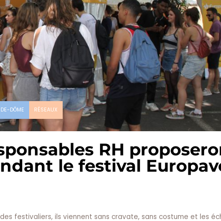
-DE-DÔME
RÉSEAUX
esponsables RH proposero
ndant le festival Europav
 des festivaliers, ils viennent sans cravate, sans costume et les é