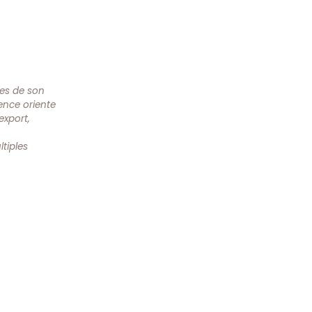
ues de son
gence oriente
export,
ltiples