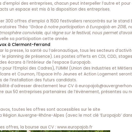
 d’emploi des entreprises, chacun peut interpeller l’autre et pour
cts un espace est mis à la disposition des entreprises.
r 300 offres d’emploi à 1500 festivaliers rencontrés sur le stand 
ratoires Théa ‘
’Grâce à notre participation à
Europajob
en 2018, 
osphère conviviale, qui règne sur le festival, nous permet d’avoi
velle sa participation cette année.
opavox à Clermont-Ferrand
 par la presse, la santé ou l’aéronautique, tous les secteurs d’activi
r le planning de présence
). Les postes offerts en CDI, CDD, stages
es écrans à l’intérieur de l’espace Europajob.
 pour l’Emploi des Cadres), l’UIMM (Union des Industries et Métiers
olcans et Cournon, l’Espace Info Jeunes et Action Logement seron
de l’installation des futurs candidats.
ibilité d’adresser directement leur CV à
europajob@auvergnerhon
re aux 50 entreprises partenaires de l’évènement, présentes ou n
avox, toutes les offres sont accessibles sur le site
a Région Auvergne-Rhône-Alpes (avec le mot clé ‘Europajob’ dans
les offres, la bourse aux CV :
www.europajob.fr