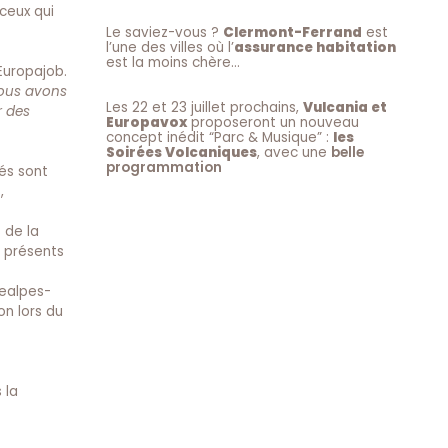
 ceux qui
Le saviez-vous ?
Clermont-Ferrand
est
l’une des villes où l’
assurance habitation
est la moins chère…
Europajob.
nous avons
Les 22 et 23 juillet prochains,
Vulcania et
r des
Europavox
proposeront un nouveau
concept inédit “Parc & Musique” :
les
Soirées Volcaniques
, avec une
belle
programmation
tés sont
,
 de la
t présents
ealpes-
on lors du
 la