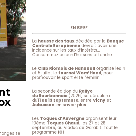
EN BREF
La
hausse des taux
décidée par la
Banque
Centrale Européenne
devrait avoir une
incidence sur les taux d’intérêts…
Consommez aujourd’hui sans attendre
Le
Club Riomois de Handball
organise les 4
et 5 juillet le
tournoi Wom’Hand
, pour
promouvoir le sport élite féminin.
nt
La seconde édition du
Rallye
du Bourbonnais
(2026) se déroulera
ox
du
11 au 13 septembre
, entre
Vichy
et
Aubusson.
en savoir plus
Les
Toques d’Auvergne
organisent leur
10ème
Toques Chaud
, les 27 et 28
septembre, au Viaduc de Garabit. Tout le
programme
ICI
changes se