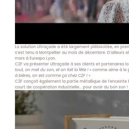
La solution Ultraçade a été largement plébiscitée, en pre
s’est tenu à Montpellier au mois de décembre. D’ailleurs e
mars à Eurexpo Lyon.
C2F va présenter Ultraçade à ses clients et partenaires lor
tout, on met du son, et on fait la fête ! »
comme aime à le p
à bières, on est comme ça chez C2F ! »
C2F conçoit également la partie métallique de l’enceinte 
court de coopération industrielle… pour avoir du bon son !