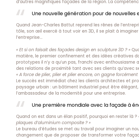
d’autres magnifiques façades de la région. La compétence s
Une nouvelle génération pour de nouvelles 
Quand Jean-Charles Battut reprend les rênes de l’entrepri
tôle, son œil exercé à tout voir en 3D, il se plait à ima
l’entreprise…
« Et si on faisait des façades design en sculpture 3D ? »
Qua
matière, le premier confinement et des idées créatives dan
prototypes il n’y a qu’un pas, franchi avec enthousiasme av
des relations de proximité tant avec ses clients qu’avec s
« A force de plier, plier et plier encore, on gagne forcéme
Le succès est immédiat chez les clients architectes et pro
paysage urbain : un bâtiment industriel peut être élégant, i
l’ambassadeur de la modernité pour une entreprise.
Une première mondiale avec la façade à éne
Quand on est dans un élan positif, pourquoi en rester là ?
plaques d’aluminium composite ? »
Le bureau d’études se met au travail pour imaginer un n
changement que de proposer de transformer votre façade