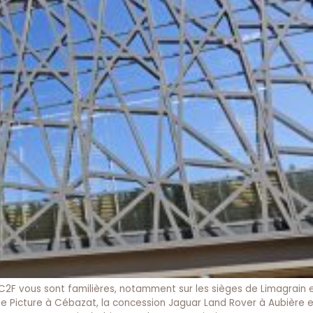
 C2F vous sont familières, notamment sur les sièges de Limagrain 
de Picture à Cébazat, la concession Jaguar Land Rover à Aubière e