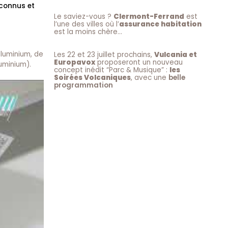
econnus et
Le saviez-vous ?
Clermont-Ferrand
est
l’une des villes où l’
assurance habitation
est la moins chère…
aluminium, de
Les 22 et 23 juillet prochains,
Vulcania et
Europavox
proposeront un nouveau
uminium).
concept inédit “Parc & Musique” :
les
Soirées Volcaniques
, avec une
belle
programmation