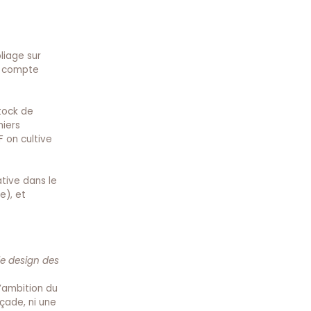
liage sur
ue compte
tock de
miers
F on cultive
ative dans le
e), et
le design des
’ambition du
çade, ni une