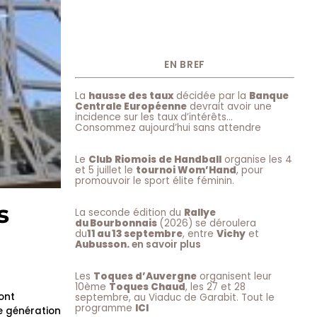
EN BREF
La
hausse des taux
décidée par la
Banque
Centrale Européenne
devrait avoir une
incidence sur les taux d’intérêts…
Consommez aujourd’hui sans attendre
Le
Club Riomois de Handball
organise les 4
et 5 juillet le
tournoi Wom’Hand
, pour
promouvoir le sport élite féminin.
s
La seconde édition du
Rallye
du Bourbonnais
(2026) se déroulera
du
11 au 13 septembre
, entre
Vichy
et
Aubusson.
en savoir plus
Les
Toques d’Auvergne
organisent leur
10ème
Toques Chaud
, les 27 et 28
ont
septembre, au Viaduc de Garabit. Tout le
programme
ICI
e génération