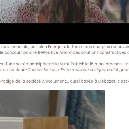
mière mondiale, au salon Energaïa, le forum des énergies renouvela
lle concourt pour le BePositive Award des solutions constructives 
s d’une soirée anticipée de la Saint Patrick le 16 mars prochain :
«
réciser Jean-Charles Battut,
« Entre musique celtique, buffet go
Prodige de la société A.bsolument… aussi basée à Cébazat, c’est ça