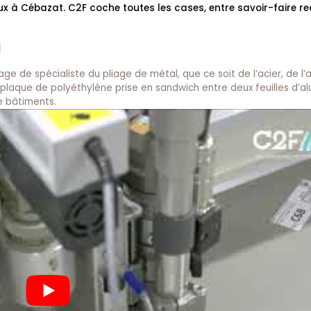
oux à Cébazat. C2F coche toutes les cases, entre savoir-faire r
l
ge de spécialiste du pliage de métal, que ce soit de l’acier, de l’
 plaque de polyéthylène prise en sandwich entre deux feuilles d’al
e bâtiments.