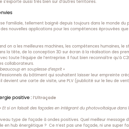
’exporte aussi très bien sur d’autres territoires.
envies
se familiale, tellement baigné depuis toujours dans le monde du p
giner des nouvelles applications pour les compétences éprouvées q
nd on a les meilleures machines, les compétences humaines, le s
s la tête, de la conception 3D sur écran à la réalisation des pre
ec toute l’équipe de l’entreprise. Il faut bien reconnaître qu’à C2
es collaborateurs.
nt beaucoup en souplesse d’esprit »
fessionnels du bâtiment qui souhaitent laisser leur empreinte cré
l devient une carte de visite, une PLV (publicité sur le lieu de vent
rgie positive :
l’Ultraçade
« Et si on faisait des façades en intégrant du photovoltaïque dans 
ouveau type de façade à ondes positives. Quel meilleur message d
 en hub énergétique ? Ce n’est pas une façade, ni une super fa