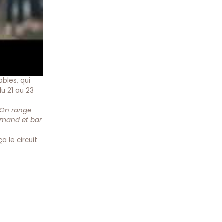
bles, qui
du 21 au 23
 On range
urmand et bar
 le circuit