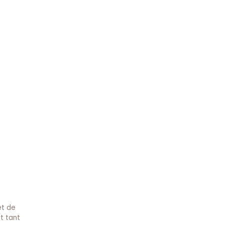
et de
t tant