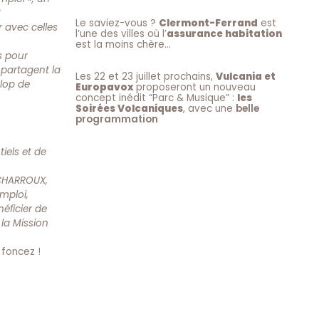
2
Le saviez-vous ?
Clermont-Ferrand
est
r avec celles
l’une des villes où l’
assurance habitation
est la moins chère…
s pour
 partagent la
Les 22 et 23 juillet prochains,
Vulcania et
lop de
Europavox
proposeront un nouveau
concept inédit “Parc & Musique” :
les
Soirées Volcaniques
, avec une
belle
programmation
iels et de
 CHARROUX,
mploi,
éficier de
 la Mission
foncez !