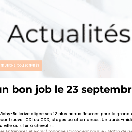
STITUTIONS, COLLECTIVITÉS
un bon job le 23 septemb
Vichy-Bellerive aligne ses 12 plus beaux fleurons pour le grand
é pour trouver CDI ou CDD, stages ou alternances. Un après-midi
 ville au « fer à cheval »…
 Entreprises et Vichy Économie s’associent pour le « Galop de l’E