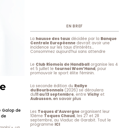
EN BREF
La
hausse des taux
décidée par la
Banque
Centrale Européenne
devrait avoir une
incidence sur les taux d’intérêts…
Consommez aujourd’hui sans attendre
Le
Club Riomois de Handball
organise les 4
et 5 juillet le
tournoi Wom’Hand
, pour
promouvoir le sport élite féminin.
re
La seconde édition du
Rallye
du Bourbonnais
(2026) se déroulera
du
11 au 13 septembre
, entre
Vichy
et
Aubusson.
en savoir plus
 « Galop de
Les
Toques d’Auvergne
organisent leur
10ème
Toques Chaud
, les 27 et 28
 de
septembre, au Viaduc de Garabit. Tout le
programme
ICI
mploi », un