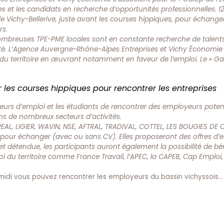
s et les candidats en recherche d’opportunités professionnelles. 1
 de Vichy-Bellerive, juste avant les courses hippiques, pour échange
rs.
s nombreuses TPE-PME locales sont en constante recherche de talent
ité. L’Agence Auvergne-Rhône-Alpes Entreprises et Vichy Économie
 territoire en œuvrant notamment en faveur de l’emploi. Le « Ga
ur les courses hippiques pour rencontrer les entreprises
s d’emploi et les étudiants de rencontrer des employeurs potent
ans de nombreux secteurs d’activités.
REAL, LIGIER, WAVIN, NSE, AFTRAL, TRADIVAL, COTTEL, LES BOUGIES DE
our échanger (avec ou sans CV). Elles proposeront des offres d’e
t détendue, les participants auront également la possibilité de bén
oi du territoire comme France Travail, l’APEC, la CAPEB, Cap Emploi,
di vous pouvez rencontrer les employeurs du bassin vichyssois… 