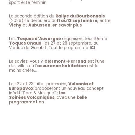
sport élite féminin.
La seconde édition du
Rallye du Bourbonnais
(2026) se déroulera du
11 au 13 septembre
, entre
Vichy
et
Aubusson.
en savoir plus
Les
Toques d’Auvergne
organisent leur 10ème
Toques Chaud
, les 27 et 28 septembre, au
Viaduc de Garabit. Tout le programme
ICI
Le saviez-vous ?
Clermont-Ferrand
est l’une
des villes où l’
assurance habitation
est la
moins chère…
Les 22 et 23 juillet prochains,
Vulcania et
Europavox
proposeront un nouveau concept
inédit “Parc & Musique” :
les
Soirées Volcaniques
, avec une
belle
programmation