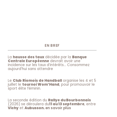
EN BREF
La
hausse des taux
décidée par la
Banque
Centrale Européenne
devrait avoir une
incidence sur les taux d’intérêts… Consommez
aujourd’hui sans attendre
Le
Club Riomois de Handball
organise les 4 et 5
juillet le
tournoi Wom’Hand
, pour promouvoir le
sport élite féminin.
La seconde édition du
Rallye du Bourbonnais
(2026) se déroulera du
11 au 13 septembre
, entre
Vichy
et
Aubusson.
en savoir plus