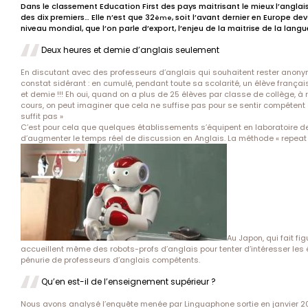
Dans le classement
Education First
des pays maitrisant le mieux l’anglai
des dix premiers… Elle n’est que 32
, soit l’avant dernier en Europe de
ème
niveau mondial, que l’on parle d’export, l’enjeu de la maitrise de la lan
Deux heures et demie d’anglais seulement
En discutant avec des professeurs d’anglais qui souhaitent rester anony
constat sidérant : en cumulé, pendant toute sa scolarité, un élève franç
et demie !!! Eh oui, quand on a plus de 25 élèves par classe de collège, 
cours, on peut imaginer que cela ne suffise pas pour se sentir compétent 
suffit pas »
C’est pour cela que quelques établissements s’équipent en laboratoire d
d’augmenter le temps réel de discussion en Anglais. La méthode « repeat af
Au Japon, qui fait f
accueillent même des robots-profs d’anglais pour tenter d’intéresser les 
pénurie de professeurs d’anglais compétents.
Qu’en est-il de l’enseignement supérieur ?
Nous avons analysé l’enquête menée par Linguaphone sortie en janvier 2