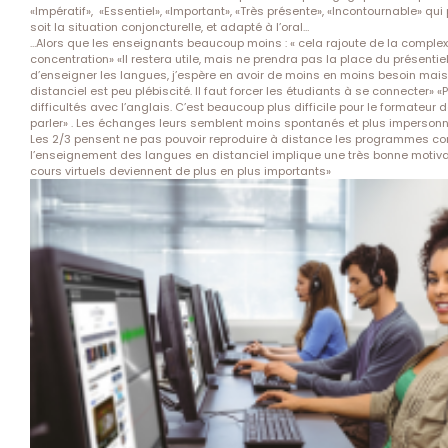
«Impératif», «Essentiel», «Important», «Très présente», «Incontournable» qui
soit la situation conjoncturelle, et adapté à l’oral…
…Alors que les enseignants beaucoup moins : « cela rajoute de la complexi
concentration» «Il restera utile, mais ne prendra pas la place du présenti
d’enseigner les langues, j’espère en avoir de moins en moins besoin mais j
distanciel est peu plébiscité. Il faut forcer les étudiants à se connecter
difficultés avec l’anglais. C’est beaucoup plus difficile pour le formateur d
parler» . Les échanges leurs semblent moins spontanés et plus impersonn
Les 2/3 pensent ne pas pouvoir reproduire à distance les programmes conç
l’enseignement des langues en distanciel implique une très bonne motivat
cours virtuels deviennent de plus en plus importants»