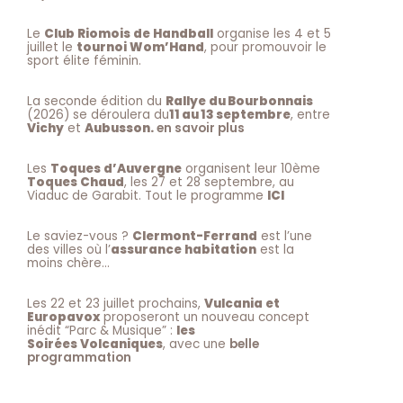
Le
Club Riomois de Handball
organise les 4 et 5
juillet le
tournoi Wom’Hand
, pour promouvoir le
sport élite féminin.
La seconde édition du
Rallye du Bourbonnais
(2026) se déroulera du
11 au 13 septembre
, entre
Vichy
et
Aubusson.
en savoir plus
Les
Toques d’Auvergne
organisent leur 10ème
Toques Chaud
, les 27 et 28 septembre, au
Viaduc de Garabit. Tout le programme
ICI
Le saviez-vous ?
Clermont-Ferrand
est l’une
des villes où l’
assurance habitation
est la
moins chère…
Les 22 et 23 juillet prochains,
Vulcania et
Europavox
proposeront un nouveau concept
inédit “Parc & Musique” :
les
Soirées Volcaniques
, avec une
belle
programmation