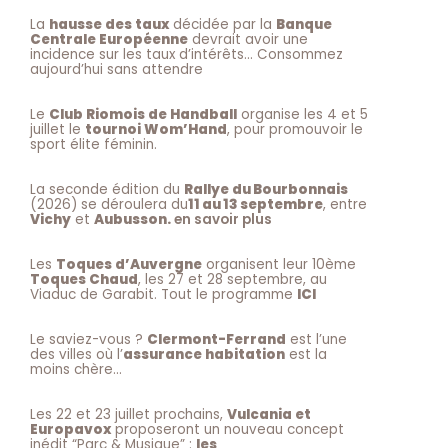
La
hausse des taux
décidée par la
Banque
Centrale Européenne
devrait avoir une
incidence sur les taux d’intérêts… Consommez
aujourd’hui sans attendre
Le
Club Riomois de Handball
organise les 4 et 5
juillet le
tournoi Wom’Hand
, pour promouvoir le
sport élite féminin.
La seconde édition du
Rallye du Bourbonnais
(2026) se déroulera du
11 au 13 septembre
, entre
Vichy
et
Aubusson.
en savoir plus
Les
Toques d’Auvergne
organisent leur 10ème
Toques Chaud
, les 27 et 28 septembre, au
Viaduc de Garabit. Tout le programme
ICI
Le saviez-vous ?
Clermont-Ferrand
est l’une
des villes où l’
assurance habitation
est la
moins chère…
Les 22 et 23 juillet prochains,
Vulcania et
Europavox
proposeront un nouveau concept
inédit “Parc & Musique” :
les