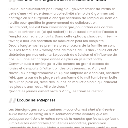
Pour que ne subsistent pas l’image du gouvernement de Pétain et
celle d’une « ville de vieux » la collectivité s’emploie à gommer cet
héritage en s’insurgeant à chaque occasion de l’emploi du nom de
la ville pour qualifier le gouvernement de collaboration.
D’autre part, elle est bien consciente que, pour attirer des cadres
pour les entreprises (et qui restent) il faut aussi simplifier l’accès à
l’emploi pour leurs conjoints. Dans cette optique, chaque année mi-
février, a lieu une opération de séduction pour les conjoints.
Depuis longtemps les premiers prescripteurs de la famille ne sont
plus les fameuses « ménagères de moins de 50 ans » : elles ont été
détrônées par nos enfants. Le pouvoir de décision et d’influence de
nos 6-15 ans est chaque année de plus en plus fort. Vichy
Communauté a aménagé la ville comme un grand espace de
loisirs et de sports à l’attention des plus jeunes… et Vichy est
devenue « Instagrammable » ! Quelle surprise de découvrir, pendant
l’été, que la bar de la plage se transforme à la nuit tombée en boîte
de nuit en plein air, avec des jeunes en maillot de bain qui dansent
les pieds dans l’eau… Ville de vieux ?
Quand les jeunes aiment vivre à Vichy, les familles restent !
Écouter les entreprises
Les témoignages sont unanimes :
« quand on est chef d’entreprise
sur le bassin de Vichy, on a le sentiment d’être écoutés, que les
politiques vont dans le même sens de la marche que les entreprises ».
Simplifier les démarches, faciliter les rencontres, promouvoir
l’ensemble du territoire…Vichy a compris que la bonne santé de son