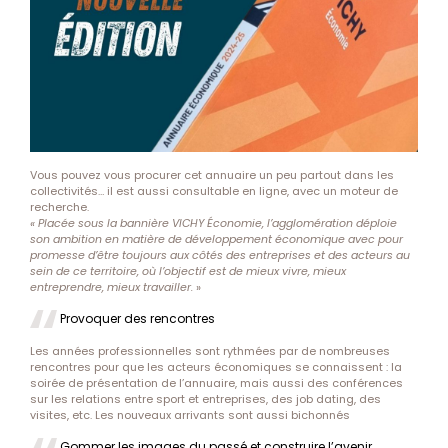
Vous pouvez vous procurer cet annuaire un peu partout dans les
collectivités… il est aussi consultable
en ligne
, avec un moteur de
recherche.
« Placée sous la bannière VICHY Économie, l’agglomération déploie
son ambition en matière de développement économique avec pour
promesse d’être toujours aux côtés des entreprises et des acteurs au
sein de ce territoire, où l’objectif est de mieux vivre, mieux
entreprendre, mieux travailler.
»
Provoquer des rencontres
Les années professionnelles sont rythmées par de nombreuses
rencontres pour que les acteurs économiques se connaissent : la
soirée de présentation de l’annuaire, mais aussi des conférences
sur les relations entre sport et entreprises, des job dating, des
visites, etc. Les nouveaux arrivants sont aussi bichonnés
Gommer les images du passé et construire l’avenir