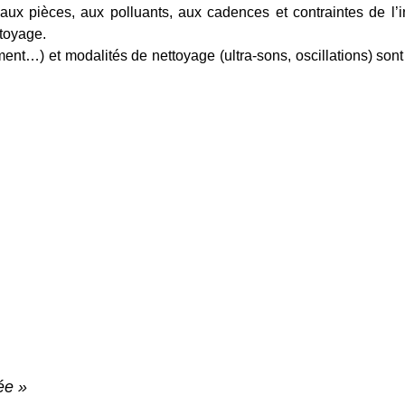
ux pièces, aux polluants, aux cadences et contraintes de l’in
toyage.
ment…) et modalités de nettoyage (ultra-sons, oscillations) son
ée »