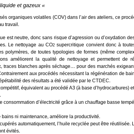
 liquide et gazeux «
posés organiques volatiles (COV) dans l’air des ateliers, ce pro
u travail.
que est neutre, donc sans risque d’agression ou d’oxydation de
ièces. Le nettoyage au CO
supercritique convient donc à toute
2
 des polymères, de toutes typologies de formes (même complex
ations améliorent la qualité de nettoyage et permettent de 
ux, traces blanches après séchage… pour des marchés exigea
 Contrairement aux procédés nécessitant la régénération de bain
répétabilité des résultats a été validée par le CTDEC.
 compétitif, équivalent au procédé A3 (à base d’hydrocarbures) e
.
 consommation d’électricité grâce à un chauffage basse tempér
bains ni maintenance, améliore la productivité.
cupérés automatiquement, l’huile recyclée peut être réutilisée. 
nt évités.