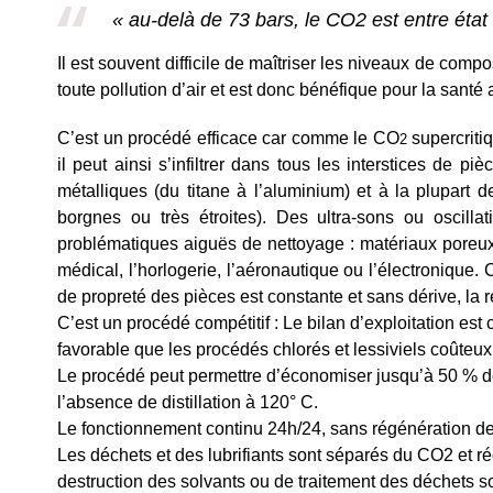
« au-delà de 73 bars, le CO2 est entre état
Il est souvent difficile de maîtriser les niveaux de com
toute pollution d’air et est donc bénéfique pour la santé a
C’est un procédé efficace car comme le CO
supercriti
2
il peut ainsi s’infiltrer dans tous les interstices de p
métalliques (du titane à l’aluminium) et à la plupart
borgnes ou très étroites). Des ultra-sons ou oscill
problématiques aiguës de nettoyage : matériaux pore
médical, l’horlogerie, l’aéronautique ou l’électronique.
de propreté des pièces est constante et sans dérive, la 
C’est un procédé compétitif : Le bilan d’exploitation est
favorable que les procédés chlorés et lessiviels coûteux
Le procédé peut permettre d’économiser jusqu’à 50 % de
l’absence de distillation à 120° C.
Le fonctionnement continu 24h/24, sans régénération de 
Les déchets et des lubrifiants sont séparés du CO2 et ré
destruction des solvants ou de traitement des déchets so