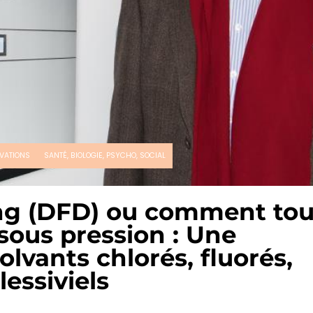
VATIONS
SANTÉ, BIOLOGIE, PSYCHO, SOCIAL
ng (DFD) ou comment tou
sous pression : Une
olvants chlorés, fluorés,
lessiviels