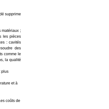
cédé supprime
s matériaux ;
s les pièces
es : cavités
résoudre des
nts comme le
s, la qualité
t plus
ature et à
Les coûts de