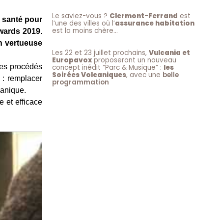
Le saviez-vous ?
Clermont-Ferrand
est
a santé pour
l’une des villes où l’
assurance habitation
est la moins chère…
Awards 2019.
n vertueuse
Les 22 et 23 juillet prochains,
Vulcania et
Europavox
proposeront un nouveau
des procédés
concept inédit “Parc & Musique” :
les
Soirées Volcaniques
, avec une
belle
 : remplacer
programmation
canique.
e et efficace