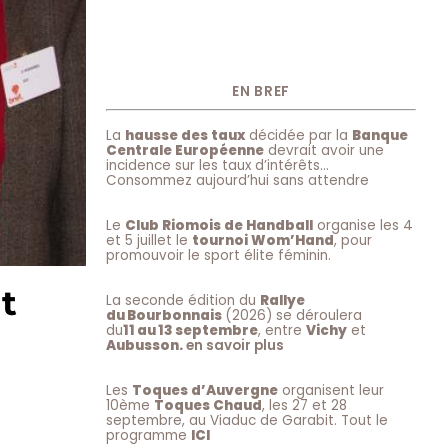
EN BREF
La
hausse des taux
décidée par la
Banque
Centrale Européenne
devrait avoir une
incidence sur les taux d’intérêts…
Consommez aujourd’hui sans attendre
Le
Club Riomois de Handball
organise les 4
et 5 juillet le
tournoi Wom’Hand
, pour
promouvoir le sport élite féminin.
t
La seconde édition du
Rallye
du Bourbonnais
(2026) se déroulera
du
11 au 13 septembre
, entre
Vichy
et
Aubusson.
en savoir plus
Les
Toques d’Auvergne
organisent leur
10ème
Toques Chaud
, les 27 et 28
septembre, au Viaduc de Garabit. Tout le
programme
ICI