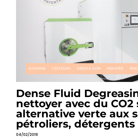
AUVERGNE
CRÉATEURS
GREEN & SLOW
INDUSTRIE
INNO
Dense Fluid Degreasi
nettoyer avec du CO2 
alternative verte aux s
pétroliers, détergents 
04/02/2019