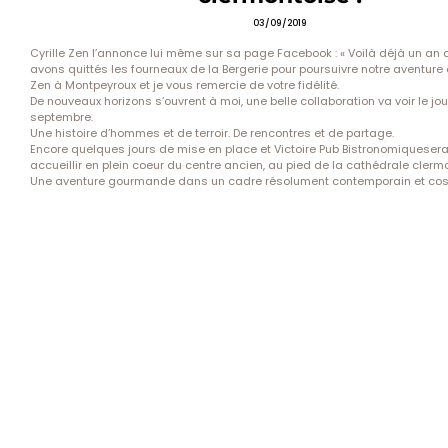
03/09/2019
Cyrille Zen l’annonce lui même sur sa page Facebook : « Voilà déjà un an
avons quittés les fourneaux de la Bergerie pour poursuivre notre aventure
Zen
à Montpeyroux et je vous remercie de votre fidélité.
De nouveaux horizons s’ouvrent à moi, une belle collaboration va voir le jou
septembre.
Une histoire d’hommes et de terroir. De rencontres et de partage.
Encore quelques jours de mise en place et
Victoire Pub Bistronomique
sera
accueillir en plein coeur du centre ancien, au pied de la cathédrale clerm
Une aventure gourmande dans un cadre résolument contemporain et cosy