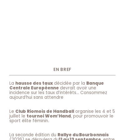
EN BREF
La
hausse des taux
décidée par la
Banque
Centrale Européenne
devrait avoir une
incidence sur les taux d’intérêts… Consommez
aujourd’hui sans attendre
Le
Club Riomois de Handball
organise les 4 et 5
juillet le
tournoi Wom’Hand
, pour promouvoir le
sport élite féminin.
La seconde édition du
Rallye du Bourbonnais
(2026) se déroulera du
11 au 13 septembre
, entre