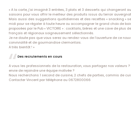
« A la carte, j’ai imaginé 3 entrées, 3 plats et 3 desserts qui changeront a
saisons pour vous offrir le meilleur des produits issus du terroir auvergnat
Mais aussi des suggestions quotidiennes et des recettes « snacking » ser
midi pour se régaler à toute heure ou accompagner le grand choix de bo
proposées par le Pub « VICTOIRE » : cocktails, bières et une cave de plus d
français et régionaux soigneusement sélectionnés.
Je ne doute pas que vous serez au rendez-vous de l’ouverture de ce nouv
convivialité et de gourmandise clermontois.
A très bientôt ! »
Des recrutements en cours
A vous les professionnels de la restauration, vous partagez nos valeurs 
envie de rejoindre une équipe motivée ?
Nous recherchons 1 second de cuisine, 2 chefs de parties, commis de cuis
Contacter Vincent par téléphone au 0672800066