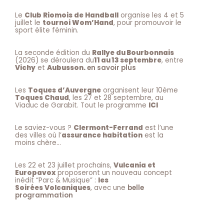
Le
Club Riomois de Handball
organise les 4 et 5
juillet le
tournoi Wom’Hand
, pour promouvoir le
sport élite féminin.
La seconde édition du
Rallye du Bourbonnais
(2026) se déroulera du
11 au 13 septembre
, entre
Vichy
et
Aubusson.
en savoir plus
Les
Toques d’Auvergne
organisent leur 10ème
Toques Chaud
, les 27 et 28 septembre, au
Viaduc de Garabit. Tout le programme
ICI
Le saviez-vous ?
Clermont-Ferrand
est l’une
des villes où l’
assurance habitation
est la
moins chère…
Les 22 et 23 juillet prochains,
Vulcania et
Europavox
proposeront un nouveau concept
inédit “Parc & Musique” :
les
Soirées Volcaniques
, avec une
belle
programmation