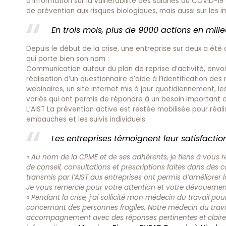
d’information sur la vulnérabilité des salariés au COVID-19
de prévention aux risques biologiques, mais aussi sur les
En trois mois, plus de 9000 actions en milie
Depuis le début de la crise, une entreprise sur deux a été
qui porte bien son nom :
Communication autour du plan de reprise d’activité, envoi
réalisation d’un questionnaire d’aide à l’identification d
webinaires, un site internet mis à jour quotidiennement, le
variés qui ont permis de répondre à un besoin important d
L’AIST La prévention active est restée mobilisée pour réali
embauches et les suivis individuels.
Les entreprises témoignent leur satisfaction
« Au nom de la CPME et de ses adhérents, je tiens à vous r
de conseil, consultations et prescriptions faites dans des c
transmis par l’AIST aux entreprises ont permis d’améliorer la
Je vous remercie pour votre attention et votre dévouement
« Pendant la crise, j’ai sollicité mon médecin du travail p
concernant des personnes fragiles.
Notre médecin du travai
accompagnement avec des réponses pertinentes et claires