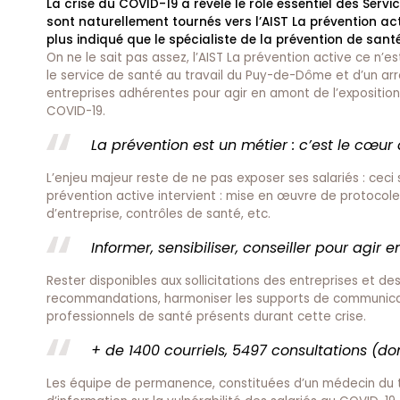
La crise du COVID-19 a révélé le rôle essentiel des Servic
sont naturellement tournés vers l’AIST La prévention a
plus indiqué que le spécialiste de la prévention de santé
On ne le sait pas assez, l’AIST La prévention active ce n’es
le service de santé au travail du Puy-de-Dôme et d’un a
entreprises adhérentes pour agir en amont de l’expositio
COVID-19.
La prévention est un métier : c’est le cœur 
L’enjeu majeur reste de ne pas exposer ses salariés : ceci 
prévention active intervient : mise en œuvre de protocoles
d’entreprise, contrôles de santé, etc.
Informer, sensibiliser, conseiller pour agir 
Rester disponibles aux sollicitations des entreprises et de
recommandations, harmoniser les supports de communicatio
professionnels de santé présents durant cette crise.
+ de 1400 courriels, 5497 consultations (do
Les équipe de permanence, constituées d’un médecin du tra