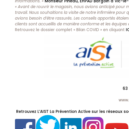
informations. »
Monsieur Pineau, EHPAD Bargoin à Vic-l
« Avant de rouvrir le magasin, nous avions anticipé pour m
travail. Nous souhaitions la visite de notre infirmière po
avions besoin d’être rassurés. Les conseils apportés étaient 
clients sont accueillis de manière conforme et les équipes d
Retrouvez le dossier complet « Bilan COVID » en cliquant
I
63
www.a
R
etrouvez L’AIST La Prévention Active sur les réseaux so