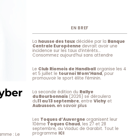
EN BREF
La
hausse des taux
décidée par la
Banque
Centrale Européenne
devrait avoir une
incidence sur les taux d’intérêts…
Consommez aujourd’hui sans attendre
Le
Club Riomois de Handball
organise les 4
et 5 juillet le
tournoi Wom’Hand
, pour
promouvoir le sport élite féminin.
Cyber
La seconde édition du
Rallye
du Bourbonnais
(2026) se déroulera
du
11 au 13 septembre
, entre
Vichy
et
Aubusson.
en savoir plus
Les
Toques d’Auvergne
organisent leur
10ème
Toques Chaud
, les 27 et 28
septembre, au Viaduc de Garabit. Tout le
programme
ICI
ramme : Le