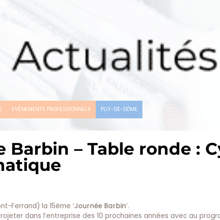
E
EVÉNEMENTS PROFESSIONNELS
PUY-DE-DÔME
 Barbin – Table ronde : 
matique
ont-Ferrand) la 15ème ‘
Journée Barbin
‘.
rojeter dans l’entreprise des 10 prochaines années avec au prog