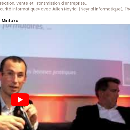
 création, Vente et Transmission d’entreprise…
curité informatique» avec Julien Neyrial (Neyrial informatique), 
e
Mintaka
.