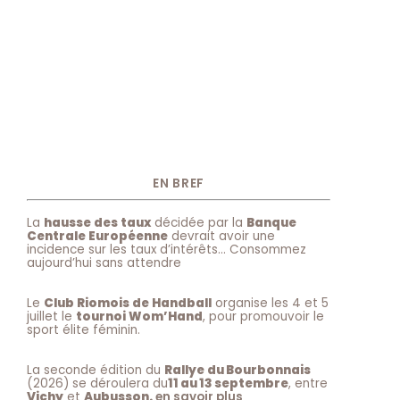
EN BREF
La
hausse des taux
décidée par la
Banque
Centrale Européenne
devrait avoir une
incidence sur les taux d’intérêts… Consommez
aujourd’hui sans attendre
Le
Club Riomois de Handball
organise les 4 et 5
juillet le
tournoi Wom’Hand
, pour promouvoir le
sport élite féminin.
La seconde édition du
Rallye du Bourbonnais
(2026) se déroulera du
11 au 13 septembre
, entre
Vichy
et
Aubusson.
en savoir plus