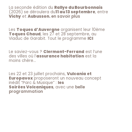
La seconde édition du
Rallye du Bourbonnais
(2026) se déroulera du
11 au 13 septembre
, entre
Vichy
et
Aubusson.
en savoir plus
Les
Toques d’Auvergne
organisent leur 10ème
Toques Chaud
, les 27 et 28 septembre, au
Viaduc de Garabit. Tout le programme
ICI
Le saviez-vous ?
Clermont-Ferrand
est l’une
des villes où l’
assurance habitation
est la
moins chère…
Les 22 et 23 juillet prochains,
Vulcania et
Europavox
proposeront un nouveau concept
inédit “Parc & Musique” :
les
Soirées Volcaniques
, avec une
belle
programmation