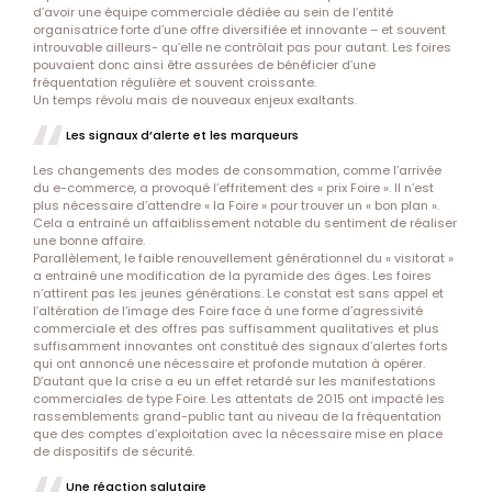
d’avoir une équipe commerciale dédiée au sein de l’entité
organisatrice forte d’une offre diversifiée et innovante – et souvent
introuvable ailleurs- qu’elle ne contrôlait pas pour autant. Les foires
pouvaient donc ainsi être assurées de bénéficier d’une
fréquentation régulière et souvent croissante.
Un temps révolu mais de nouveaux enjeux exaltants.
Les signaux d’alerte et les marqueurs
Les changements des modes de consommation, comme l’arrivée
du e-commerce, a provoqué l’effritement des « prix Foire ». Il n’est
plus nécessaire d’attendre « la Foire » pour trouver un « bon plan ».
Cela a entrainé un affaiblissement notable du sentiment de réaliser
une bonne affaire.
Parallèlement, le faible renouvellement générationnel du « visitorat »
a entrainé une modification de la pyramide des âges. Les foires
n’attirent pas les jeunes générations. Le constat est sans appel et
l’altération de l’image des Foire face à une forme d’agressivité
commerciale et des offres pas suffisamment qualitatives et plus
suffisamment innovantes ont constitué des signaux d’alertes forts
qui ont annoncé une nécessaire et profonde mutation à opérer.
D’autant que la crise a eu un effet retardé sur les manifestations
commerciales de type Foire. Les attentats de 2015 ont impacté les
rassemblements grand-public tant au niveau de la fréquentation
que des comptes d’exploitation avec la nécessaire mise en place
de dispositifs de sécurité.
Une réaction salutaire