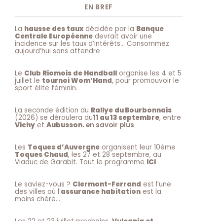
EN BREF
La
hausse des taux
décidée par la
Banque
Centrale Européenne
devrait avoir une
incidence sur les taux d’intérêts… Consommez
aujourd’hui sans attendre
Le
Club Riomois de Handball
organise les 4 et 5
juillet le
tournoi Wom’Hand
, pour promouvoir le
sport élite féminin.
La seconde édition du
Rallye du Bourbonnais
(2026) se déroulera du
11 au 13 septembre
, entre
Vichy
et
Aubusson.
en savoir plus
Les
Toques d’Auvergne
organisent leur 10ème
Toques Chaud
, les 27 et 28 septembre, au
Viaduc de Garabit. Tout le programme
ICI
Le saviez-vous ?
Clermont-Ferrand
est l’une
des villes où l’
assurance habitation
est la
moins chère…