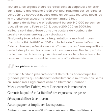
Toutefois, les organisateurs de foires sont en perpétuelle réflexion
sur la nature des actions à déployer pour redynamiser les foires et
conquérir de nouveaux publics dans un contexte toutefois positif ou
la majorité des exposants reviennent malgré tout.
Si nombre de visiteurs a effectivement baissé, 140 000 personnes
accueillies sur la Foire en 2018, contre 200 000 en 2009, les
visiteurs sont davantage dans une posture de « porteurs de
projets » et dans une logique « d’achats ».
Ainsi, malgré cette baisse de fréquentation le montant moyen
d’achats a été de 861€ en 2017 sur la Foire de Clermont-Cournon.
Cela amène les professionnels à affirmer que les foires-expositions
restent des places de commerce incontournables. Des temps forts
de l’économie régionale qui réunissent encore tous les univers de
consommation en un seul lieu avec une offre diversifiée.
Les pistes de mutation
Catherine Merlot à présenté devant l’Interclubs économique les
grandes pistes qui soutiennent actuellement la mutation des Foires
en France mais également celle de Clermont-Cournon :
Mieux contrôler l’offre, voire l’orienter et la renouveler.
Garantir la qualité et la fiabilité des exposants, ne pas se
déresponsabiliser à ce niveau.
Accompagner et impliquer les exposants.
Attirer un nouveau profil d’exposants pour allier tradition et