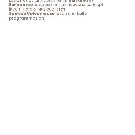
Les 22 et 23 juillet prochains,
Vulcania et
Europavox
proposeront un nouveau concept
inédit “Parc & Musique” :
les
Soirées Volcaniques
, avec une
belle
programmation