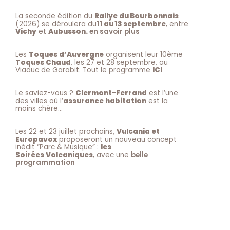
La seconde édition du
Rallye du Bourbonnais
(2026) se déroulera du
11 au 13 septembre
, entre
Vichy
et
Aubusson.
en savoir plus
Les
Toques d’Auvergne
organisent leur 10ème
Toques Chaud
, les 27 et 28 septembre, au
Viaduc de Garabit. Tout le programme
ICI
Le saviez-vous ?
Clermont-Ferrand
est l’une
des villes où l’
assurance habitation
est la
moins chère…
Les 22 et 23 juillet prochains,
Vulcania et
Europavox
proposeront un nouveau concept
inédit “Parc & Musique” :
les
Soirées Volcaniques
, avec une
belle
programmation