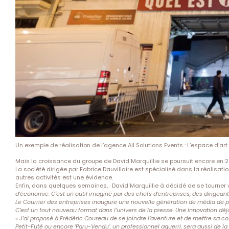
Un exemple de réalisation de l’agence All Solutions Events : L’espace d’a
Mais la croissance du groupe de David Marquillie se poursuit encore en 2
La société dirigée par Fabrice Dauvillaire est spécialisé dans la réalisati
autres activités est une évidence.
Enfin, dans quelques semaines, · David Marquillie à décidé de se tourner
d’économie. C’est un outil imaginé par des chefs d’entreprises, des dirigean
Le Courrier des entreprises inaugure une nouvelle génération de média de prox
C’est un tout nouveau format dans l’univers de la presse. Une innovation déj
« J’ai proposé à Frédéric Coureau de se joindre l’aventure et de mettre sa c
Petit-Futé ou encore ‘Paru-Vendu’, un professionnel aguerri, sera aussi de la p