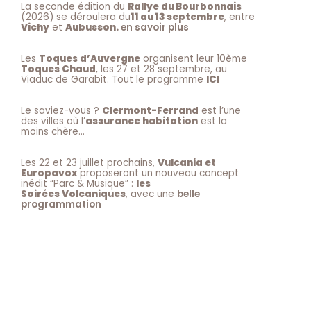
La seconde édition du
Rallye du Bourbonnais
(2026) se déroulera du
11 au 13 septembre
, entre
Vichy
et
Aubusson.
en savoir plus
Les
Toques d’Auvergne
organisent leur 10ème
Toques Chaud
, les 27 et 28 septembre, au
Viaduc de Garabit. Tout le programme
ICI
Le saviez-vous ?
Clermont-Ferrand
est l’une
des villes où l’
assurance habitation
est la
moins chère…
Les 22 et 23 juillet prochains,
Vulcania et
Europavox
proposeront un nouveau concept
inédit “Parc & Musique” :
les
Soirées Volcaniques
, avec une
belle
programmation