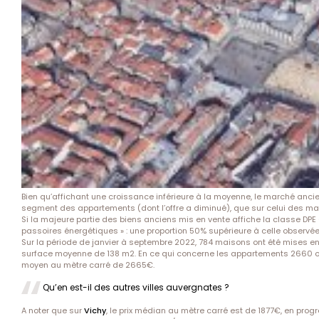
Bien qu’affichant une croissance inférieure à la moyenne, le marché ancie
segment des appartements (dont l’offre a diminué), que sur celui des ma
Si la majeure partie des biens anciens mis en vente affiche la classe DPE
passoires énergétiques » : une proportion 50% supérieure à celle observée
Sur la période de janvier à septembre 2022, 784 maisons ont été mises 
surface moyenne de 138 m2. En ce qui concerne les appartements 2660 on
moyen au mètre carré de 2665€.
Qu’en est-il des autres villes auvergnates ?
A noter que sur
Vichy
, le prix médian au mètre carré est de 1877€, en progr