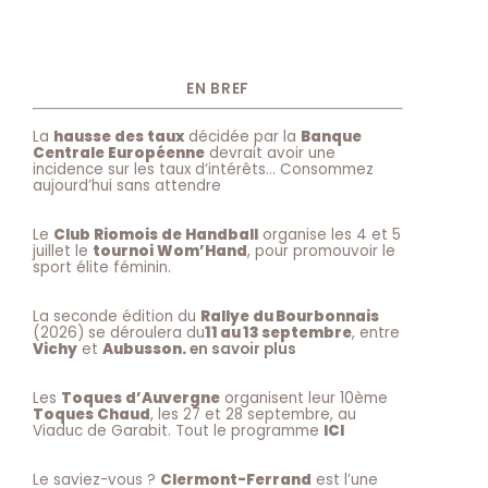
EN BREF
La
hausse des taux
décidée par la
Banque
Centrale Européenne
devrait avoir une
incidence sur les taux d’intérêts… Consommez
aujourd’hui sans attendre
Le
Club Riomois de Handball
organise les 4 et 5
juillet le
tournoi Wom’Hand
, pour promouvoir le
sport élite féminin.
La seconde édition du
Rallye du Bourbonnais
(2026) se déroulera du
11 au 13 septembre
, entre
Vichy
et
Aubusson.
en savoir plus
Les
Toques d’Auvergne
organisent leur 10ème
Toques Chaud
, les 27 et 28 septembre, au
Viaduc de Garabit. Tout le programme
ICI
Le saviez-vous ?
Clermont-Ferrand
est l’une