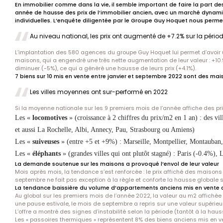
En immobilier comme dans la vie, il semble important de faire la part des c
année de hausse des prix de l’immobilier ancien, avec un marché dynami
individuelles. L’enquête diligentée par le Groupe Guy Hoquet nous permet d
Au niveau national, les prix ont augmenté de +7.2% sur la péri
L’implantation des 580 agences du groupe Guy Hoquet lui permet d’avoir 
maisons, qui a engendré une très nette augmentation de leur valeur : +10
diminuer (-5%), ce qui a généré une hausse de leurs prix (+4.1%).
7 biens sur 10 mis en vente entre janvier et septembre 2022 sont des mai
Les villes moyennes ont sur-performé en 2022
Si la moyenne nationale sur les 9 premiers mois de l’année affiche des p
Les «
locomotives
» (croissance à 2 chiffres du prix/m2 en 1 an) : des v
et aussi La Rochelle, Albi, Annecy, Pau, Strasbourg ou Amiens)
Les «
suiveuses
» (entre +5 et +9%) : Marseille, Montpellier, Montauban
Les «
éléphants
» (grandes villes qui ont plutôt stagné) : Paris (-0.4%),
La demande soutenue sur les maisons a provoqué l’envol de leur valeur
Mois après mois, la tendance s’est renforcée : le prix affiché des maison
septembre ne fait pas exception à la règle et conforte la hausse globale s
La tendance baissière du volume d’appartements anciens mis en vente a 
Au global sur les premiers mois de l’année 2022, la valeur au m2 affichée
une pause estivale, le mois de septembre a repris sur une valeur supéri
L’offre a montré des signes d’instabilité selon la période (tantôt à la haus
Les « passoires thermiques » représentent 8% des biens anciens mis en ve