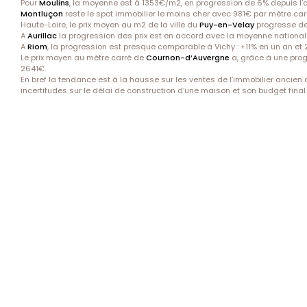
Pour
Moulins
, la moyenne est à 1353€/m2, en progression de 6% depuis l’a
Montluçon
reste le spot immobilier le moins cher avec 981€ par mètre car
Haute-Loire, le prix moyen au m2 de la ville du
Puy-en-Velay
progresse de 
A
Aurillac
la progression des prix est en accord avec la moyenne nationale
A
Riom
, la progression est presque comparable à Vichy : +11% en un an et
Le prix moyen au mètre carré de
Cournon-d’Auvergne
a, grâce à une prog
2641€.
En bref la tendance est à la hausse sur les ventes de l’immobilier ancien d
incertitudes sur le délai de construction d’une maison et son budget final.