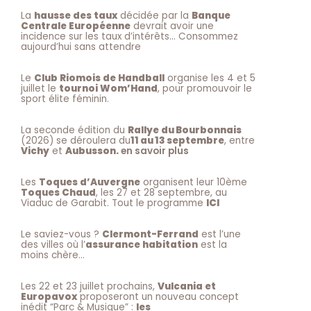
La
hausse des taux
décidée par la
Banque
Centrale Européenne
devrait avoir une
incidence sur les taux d’intérêts… Consommez
aujourd’hui sans attendre
Le
Club Riomois de Handball
organise les 4 et 5
juillet le
tournoi Wom’Hand
, pour promouvoir le
sport élite féminin.
La seconde édition du
Rallye du Bourbonnais
(2026) se déroulera du
11 au 13 septembre
, entre
Vichy
et
Aubusson.
en savoir plus
Les
Toques d’Auvergne
organisent leur 10ème
Toques Chaud
, les 27 et 28 septembre, au
Viaduc de Garabit. Tout le programme
ICI
Le saviez-vous ?
Clermont-Ferrand
est l’une
des villes où l’
assurance habitation
est la
moins chère…
Les 22 et 23 juillet prochains,
Vulcania et
Europavox
proposeront un nouveau concept
inédit “Parc & Musique” :
les