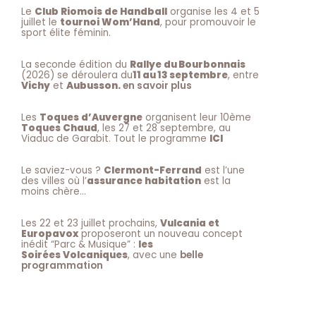
Le
Club Riomois de Handball
organise les 4 et 5
juillet le
tournoi Wom’Hand
, pour promouvoir le
sport élite féminin.
La seconde édition du
Rallye du Bourbonnais
(2026) se déroulera du
11 au 13 septembre
, entre
Vichy
et
Aubusson.
en savoir plus
Les
Toques d’Auvergne
organisent leur 10ème
Toques Chaud
, les 27 et 28 septembre, au
Viaduc de Garabit. Tout le programme
ICI
Le saviez-vous ?
Clermont-Ferrand
est l’une
des villes où l’
assurance habitation
est la
moins chère…
Les 22 et 23 juillet prochains,
Vulcania et
Europavox
proposeront un nouveau concept
inédit “Parc & Musique” :
les
Soirées Volcaniques
, avec une
belle
programmation